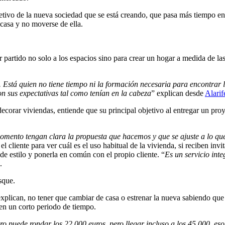
etivo de la nueva sociedad que se está creando, que pasa más tiempo en 
 casa y no moverse de ella.
ar partido no solo a los espacios sino para crear un hogar a medida de 
 Está quien no tiene tiempo ni la formación necesaria para encontrar l
on sus expectativas tal como tenían en la cabeza
” explican desde
Alari
corar viviendas, entiende que su principal objetivo al entregar un proy
mento tengan clara la propuesta que hacemos y que se ajuste a lo que 
cliente para ver cuál es el uso habitual de la vivienda, si reciben invita
 de estilo y ponerla en común con el propio cliente. “
Es un servicio inte
.
sque.
xplican, no tener que cambiar de casa o estrenar la nueva sabiendo que e
en un corto periodo de tiempo.
puede rondar los 22.000 euros, pero llegar incluso a los 45.000, eso 