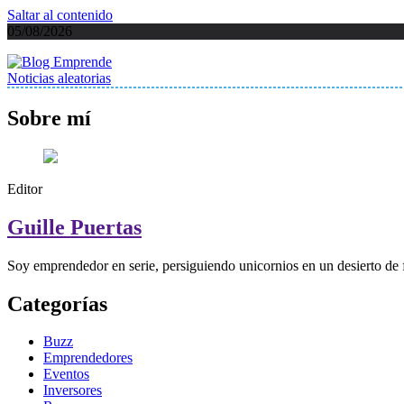
Saltar al contenido
05/08/2026
Noticias aleatorias
Blog Emprende
Blog emprendedores, inversores y eventos sin humo ni peces globos
Sobre mí
Editor
Guille Puertas
Soy emprendedor en serie, persiguiendo unicornios en un desierto de 
Categorías
Buzz
Emprendedores
Eventos
Inversores