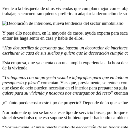
Frente a la búsqueda de otras viviendas que cumplan mejor con el obj
trabajar, se encuentran quienes preferirían adaptar la decoración de su
Y para ello necesitan, en la mayoría de casos, ayuda experta para sac
entrar les haga sentir en casa y hable de ellos.
“
Hay dos perfiles de personas que buscan un decorador de interiores.
escriturar la casa de sus sueños y quiere que la decoración cumpla c
Esta empresa, que ya cuenta con una amplia experiencia a la hora de de
de la vivienda.
“
Trabajamos con un proyecto visual e infografías para que en todo mo
presupuesto y plazo
” comentan. Y es que, previamente, se reúnen con el 
qué clase de ocio pueden necesitar en el interior para preparar su guía
quiere para su vivienda y nosotros nos encargamos del resto
” cuentan
¿Cuánto puede costar este tipo de proyecto? Depende de lo que se bu
Normalmente quien se lanza a este tipo de servicio busca, por lo que e
sin el desembolso que eso supone si hubiera que ir haciendo cambios 
“
Normalmente, el presupuesto medio de decoración de un hogar entero 