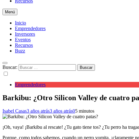
Recursos
Menú
Inicio
Emprendedores
Inversores
Eventos
Recursos
Buzz
Buscar:
Emprendedores
Barkibu: ¿Otro Silicon Valley de cuatro p
Isabel Casas
3 años atrás
3 años atrás
0
5 minutos
¡Oh, vaya! ¡Barkibu al rescate! ¿Tu gato tiene tos? ¿Tu perro ha tragado
Porque, como todos sabemos, cuando un perro vomita, ¡claramente ne