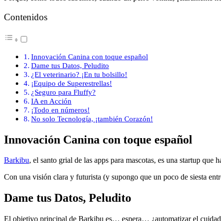
Contenidos
Innovación Canina con toque español
Dame tus Datos, Peludito
¿El veterinario? ¡En tu bolsillo!
¡Equipo de Superestrellas!
¿Seguro para Fluffy?
IA en Acción
¡Todo en números!
No solo Tecnología, ¡también Corazón!
Innovación Canina con toque español
Barkibu
, el santo grial de las apps para mascotas, es una startup que
Con una visión clara y futurista (y supongo que un poco de siesta entr
Dame tus Datos, Peludito
El objetivo principal de Barkibu es… espera… ¿automatizar el cuida