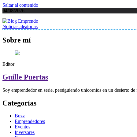
Saltar al contenido
04/08/2026
Noticias aleatorias
Blog Emprende
Blog emprendedores, inversores y eventos sin humo ni peces globos
Sobre mí
Editor
Guille Puertas
Soy emprendedor en serie, persiguiendo unicornios en un desierto de 
Categorías
Buzz
Emprendedores
Eventos
Inversores