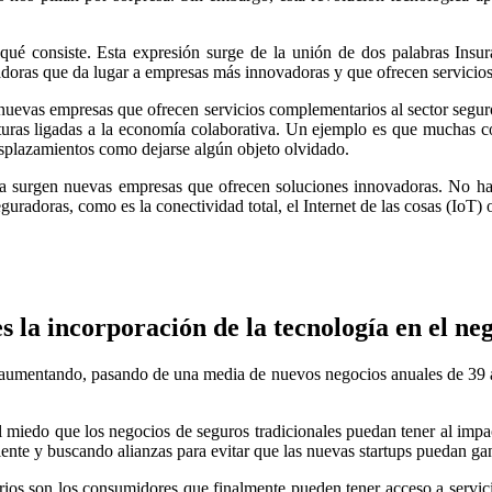
qué consiste. Esta expresión surge de la unión de dos palabras Insur
adoras que da lugar a empresas más innovadoras y que ofrecen servicio
nuevas empresas que ofrecen servicios complementarios al sector seguro
turas ligadas a la economía colaborativa. Un ejemplo es que muchas co
esplazamientos como dejarse algún objeto olvidado.
a surgen nuevas empresas que ofrecen soluciones innovadoras. No hay
uradoras, como es la conectividad total, el Internet de las cosas (IoT) o
es la incorporación de la tecnología en el n
o aumentando, pasando de una media de nuevos negocios anuales de 39 a 
l miedo que los negocios de seguros tradicionales puedan tener al impa
iente y buscando alianzas para evitar que las nuevas startups puedan gan
arios son los consumidores que finalmente pueden tener acceso a servi