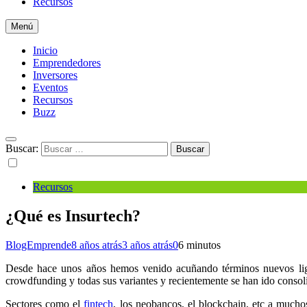
Recursos
Menú
Inicio
Emprendedores
Inversores
Eventos
Recursos
Buzz
Buscar:
Recursos
¿Qué es Insurtech?
BlogEmprende
8 años atrás
3 años atrás
0
6 minutos
Desde hace unos años hemos venido acuñando términos nuevos liga
crowdfunding y todas sus variantes y recientemente se han ido consoli
Sectores como el
fintech
, los neobancos, el blockchain, etc a mucho