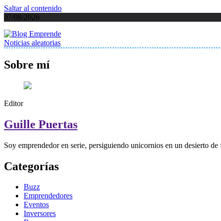
Saltar al contenido
07/08/2026
Noticias aleatorias
Blog Emprende
Blog emprendedores, inversores y eventos sin humo ni peces globos
Sobre mí
Editor
Guille Puertas
Soy emprendedor en serie, persiguiendo unicornios en un desierto de 
Categorías
Buzz
Emprendedores
Eventos
Inversores